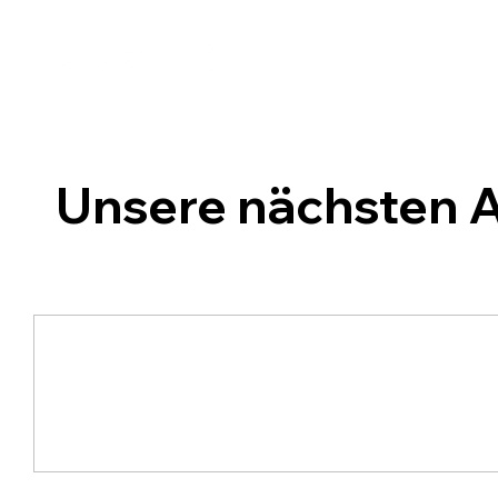
Unsere nächsten A
Sa., 08. Aug.
Gardefest
/
Radstadt