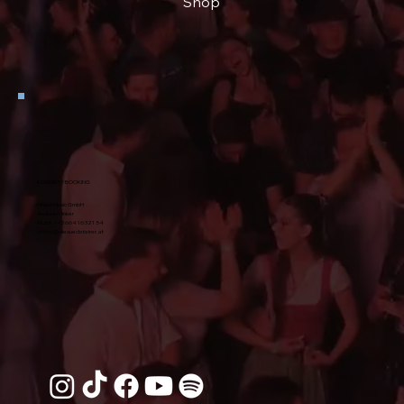
Shop
KONTAKT / BOOKING
Hinker Music GmbH
Andreas Hinker
Mobil:
+43 664 16 321 54
office@diesuedsteirer.at