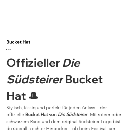
Bucket Hat
Preis
€ 10,00
Offizieller 
Die 
Südsteirer
 Bucket 
Hat 🎩
Stylisch, lässig und perfekt für jeden Anlass – der 
offizielle 
Bucket Hat von 
Die Südsteirer
! Mit rotem oder 
schwarzem Rand und dem original Südsteirer-Logo bist 
du überall a echter Hingucker – ob beim Festival, am 