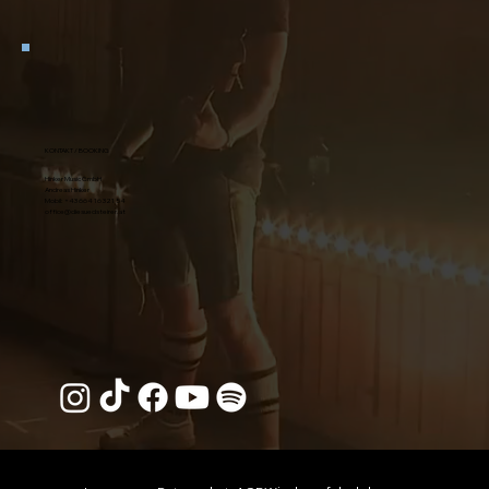
KONTAKT / BOOKING
Hinker Music GmbH
Andreas Hinker
Mobil:
+43 664 16 321 54
office@diesuedsteirer.at