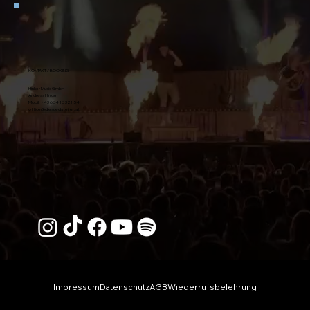
KONTAKT / BOOKING
Hinker Music GmbH
Andreas Hinker
Mobil:
+43 664 16 321 54
office@diesuedsteirer.at
Impressum
Datenschutz
AGB
Wiederrufsbelehrung
© 2026 Die Südsteirer