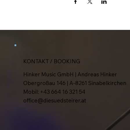
KONTAKT / BOOKING
Hinker Music GmbH | Andreas Hinker
Obergroßau 146 | A-8261 Sinabelkirchen
Mobil:
+43 664 16 321 54
office@diesuedsteirer.at