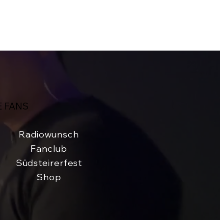
E FANS
Radiowunsch
Fanclub
Südsteirerfest
Shop