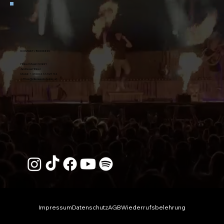
KONTAKT / BOOKING
Hinker Music GmbH
Andreas Hinker
Mobil:
+43 664 16 321 54
office@diesuedsteirer.at
Impressum
Datenschutz
AGB
Wiederrufsbelehrung
© 2026 Die Südsteirer