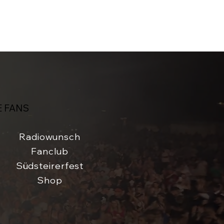
E FANS
Radiowunsch
Fanclub
Südsteirerfest
Shop