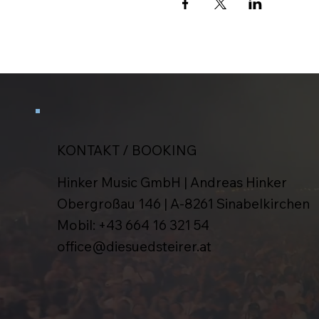
KONTAKT / BOOKING
Hinker Music GmbH | Andreas Hinker
Obergroßau 146 | A-8261 Sinabelkirchen
Mobil:
+43 664 16 321 54
office@diesuedsteirer.at