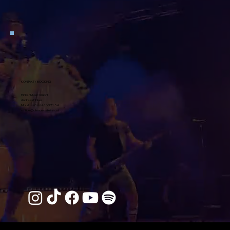
KONTAKT / BOOKING
Hinker Music GmbH
Andreas Hinker
Mobil:
+43 664 16 321 54
office@diesuedsteirer.at