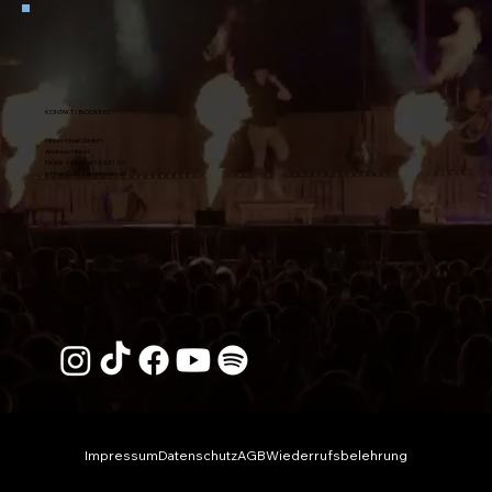
KONTAKT / BOOKING
Hinker Music GmbH
Andreas Hinker
Mobil:
+43 664 16 321 54
office@diesuedsteirer.at
Impressum
Datenschutz
AGB
Wiederrufsbelehrung
© 2026 Die Südsteirer