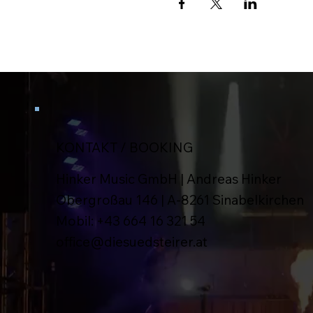
KONTAKT / BOOKING
Hinker Music GmbH | Andreas Hinker
Obergroßau 146 | A-8261 Sinabelkirchen
Mobil:
+43 664 16 321 54
office@diesuedsteirer.at