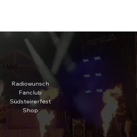
E FANS
Radiowunsch
Fanclub
Südsteirerfest
Shop