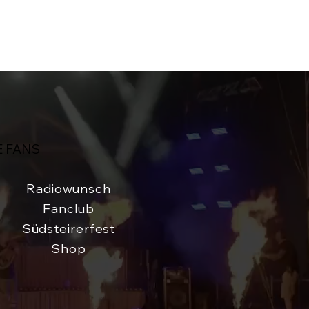
E FANS
Radiowunsch
Fanclub
Südsteirerfest
Shop