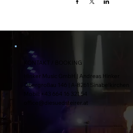
KONTAKT / BOOKING
Hinker Music GmbH | Andreas Hinker
Obergroßau 146 | A-8261 Sinabelkirchen
Mobil:
+43 664 16 321 54
office@diesuedsteirer.at