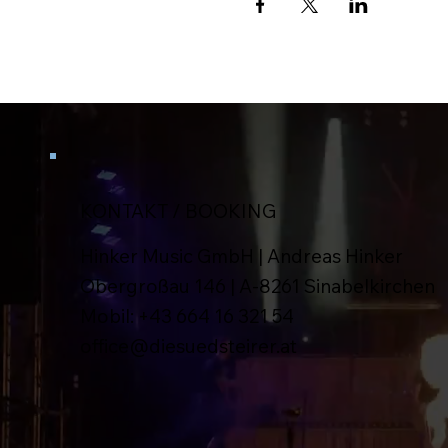
KONTAKT / BOOKING
Hinker Music GmbH | Andreas Hinker
Obergroßau 146 | A-8261 Sinabelkirchen
Mobil:
+43 664 16 321 54
office@diesuedsteirer.at