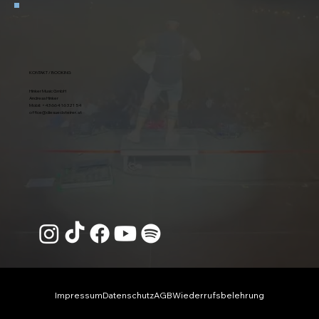
KONTAKT / BOOKING
Hinker Music GmbH
Andreas Hinker
Mobil:
+43 664 16 321 54
office@diesuedsteirer.at
Impressum
Datenschutz
AGB
Wiederrufsbelehrung
© 2026 Die Südsteirer