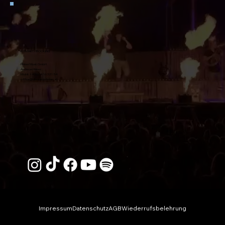
KONTAKT / BOOKING
Hinker Music GmbH
Andreas Hinker
Mobil:
+43 664 16 321 54
office@diesuedsteirer.at
Impressum
Datenschutz
AGB
Wiederrufsbelehrung
© 2026 Die Südsteirer