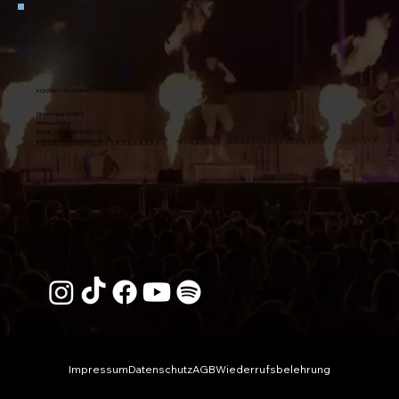
KONTAKT / BOOKING
Hinker Music GmbH
Andreas Hinker
Mobil:
+43 664 16 321 54
office@diesuedsteirer.at
Impressum
Datenschutz
AGB
Wiederrufsbelehrung
© 2026 Die Südsteirer