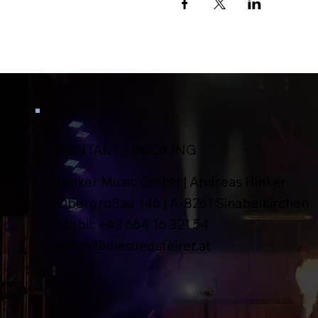
KONTAKT / BOOKING
Hinker Music GmbH | Andreas Hinker
Obergroßau 146 | A-8261 Sinabelkirchen
Mobil:
+43 664 16 321 54
office@diesuedsteirer.at