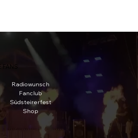
E FANS
Radiowunsch
Fanclub
Südsteirerfest
Shop